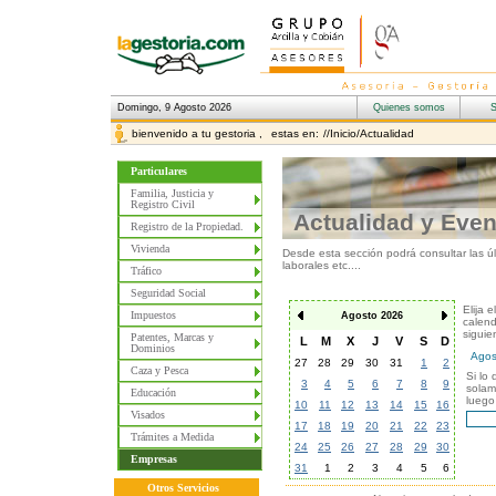
Domingo, 9 Agosto 2026
bienvenido a tu gestoria ,
estas en:
//Inicio/Actualidad
Particulares
Familia, Justicia y
Registro Civil
Actualidad y Eve
Registro de la Propiedad.
Vivienda
Desde esta sección podrá consultar las úl
laborales etc....
Tráfico
Seguridad Social
Elija 
Impuestos
Agosto 2026
calend
siguie
Patentes, Marcas y
L
M
X
J
V
S
D
Dominios
27
28
29
30
31
1
2
Caza y Pesca
Si lo
3
4
5
6
7
8
9
solam
Educación
luego
10
11
12
13
14
15
16
Visados
17
18
19
20
21
22
23
Trámites a Medida
24
25
26
27
28
29
30
Empresas
31
1
2
3
4
5
6
Otros Servicios