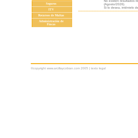
No existen resultados r
Seguros
(Agosto/2026).
Si lo desea, inténtelo 
ITV
Recursos de Multas
Administración de
Fincas
©copyright www.arcillaycobian.com 2005 |
texto legal