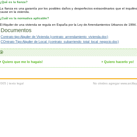
¿Qué es la fianza?
La fianza es una garantía por los posibles daños y desperfectos extraordinarios que el inquilin
cause en la vivienda.
¿Cuál es la normativa aplicable?
El Alquiler de una vivienda se regula en España por la Ley de Arrendamientos Urbanos de 1994.
Documentos
Contrato tipo Alquiler de Vivienda (contrato_arrendamiento_vivienda.doc)
COntrato Tipo Alquiler de Local. (contrato_subarriendo_total_local_negocio.doc)
Quiero que me lo hagais!
Quiero hacerlo yo!
2005 |
texto legal
No olvides agregar www.arcilla