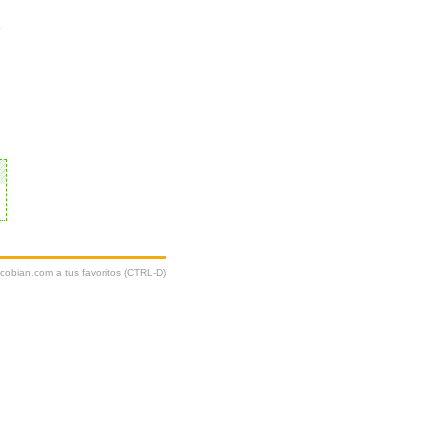
o
ycobian.com a tus favoritos (CTRL-D)