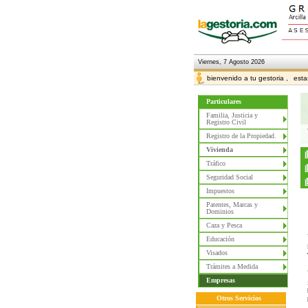
Viernes, 7 Agosto 2026
bienvenido a tu gestoria ,
esta
Particulares
Familia, Justicia y
Registro Civil
Registro de la Propiedad.
Vivienda
Tráfico
Seguridad Social
Impuestos
Patentes, Marcas y
Dominios
Caza y Pesca
Educación
Visados
Trámites a Medida
Empresas
Otros Servicios