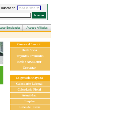
Buscar en
Conoce el Servicio
Hazte Socio
Preguntas Frecuentes
Recibe NewsLetter
Contactar
La gestoria te ayuda
Calendario Laboral
Calendario Fiscal
Actualidad
Empleo
Links de Interes
u
e
l