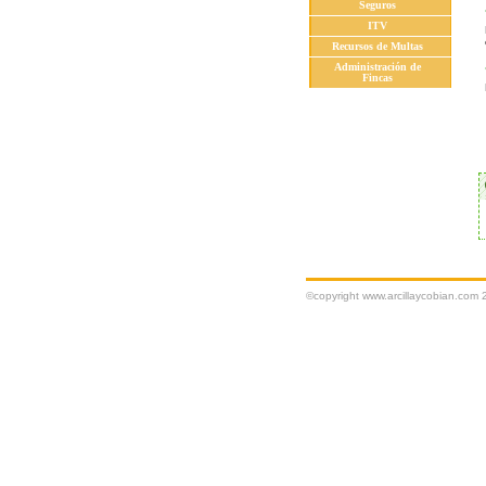
Seguros
ITV
Recursos de Multas
Administración de
Fincas
©copyright www.arcillaycobian.com 