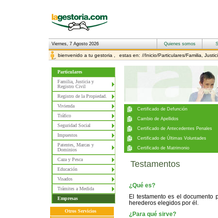
Viernes, 7 Agosto 2026
bienvenido a tu gestoria ,
estas en:
//Inicio/Particulares/Familia, Justi
Particulares
Familia, Justicia y
Registro Civil
Familia, Justicia y
Registro de la Propiedad.
Vivienda
Tráfico
Seguridad Social
Impuestos
Patentes, Marcas y
Dominios
Caza y Pesca
Testamentos
Educación
Visados
¿Qué es?
Trámites a Medida
El testamento es el documento p
Empresas
herederos elegidos por él.
Otros Servicios
¿Para qué sirve?