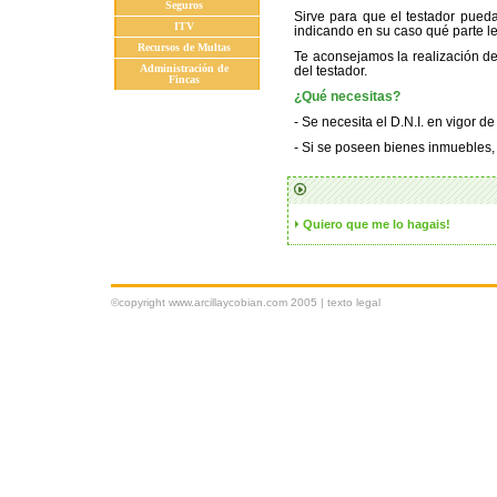
Seguros
Sirve para que el testador pued
ITV
indicando en su caso qué parte l
Recursos de Multas
Te aconsejamos la realización de
Administración de
del testador.
Fincas
¿Qué necesitas?
- Se necesita el D.N.I. en vigor d
- Si se poseen bienes inmuebles, 
Quiero que me lo hagais!
©copyright www.arcillaycobian.com 2005 |
texto legal