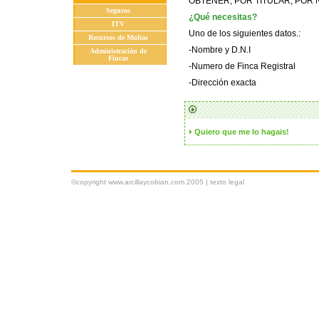
OBTENER, POR TITULAR, POR N
Seguros
¿Qué necesitas?
ITV
Uno de los siguientes datos.:
Recursos de Multas
-Nombre y D.N.I
Administración de
Fincas
-Numero de Finca Registral
-Dirección exacta
Quiero que me lo hagais!
©copyright www.arcillaycobian.com 2005 |
texto legal