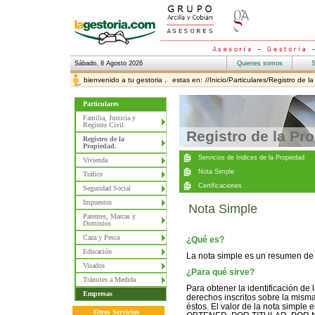
Sábado, 8 Agosto 2026
bienvenido a tu gestoria ,
estas en:
//Inicio/Particulares/Registro de 
Particulares
Familia, Justicia y
Registro Civil
Registro de la Pr
Registro de la
Propiedad.
Vivienda
Tráfico
Seguridad Social
Impuestos
Nota Simple
Patentes, Marcas y
Dominios
Caza y Pesca
¿Qué es?
Educación
La nota simple es un resumen de l
Visados
¿Para qué sirve?
Trámites a Medida
Para obtener la identificación de l
Empresas
derechos inscritos sobre la misma,
éstos. El valor de la nota simpl
Otros Servicios