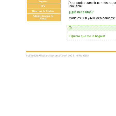
Seguros
Para poder cumplir con los reque
inmueble.
ITV
Recursos de Multas
¿Qué necesitas?
Administración de
Modelos 600 y 601 debidamente
Fincas
Quiero que me lo hagais!
©copyright www.arcillaycobian.com 2005 |
texto legal