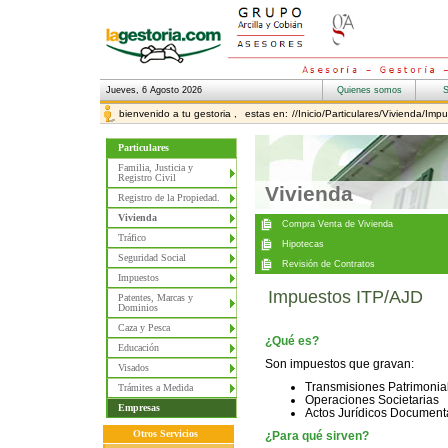
Jueves, 6 Agosto 2026
bienvenido a tu gestoria ,
estas en:
//Inicio/Particulares/Vivienda/Im
Particulares
Familia, Justicia y
Registro Civil
Vivienda
Registro de la Propiedad.
Vivienda
Tráfico
Seguridad Social
Impuestos
Impuestos ITP/AJD
Patentes, Marcas y
Dominios
Caza y Pesca
¿Qué es?
Educación
Son impuestos que gravan:
Visados
Transmisiones Patrimonia
Trámites a Medida
Operaciones Societarias
Empresas
Actos Jurídicos Documen
Otros Servicios
¿Para qué sirven?