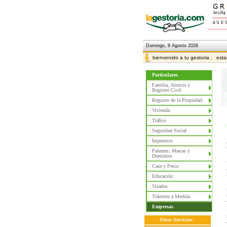
Domingo, 9 Agosto 2026
bienvenido a tu gestoria ,
esta
Particulares
Familia, Justicia y
Registro Civil
Registro de la Propiedad.
Vivienda
Tráfico
Seguridad Social
Impuestos
Patentes, Marcas y
Dominios
Caza y Pesca
Educación
Visados
Trámites a Medida
Empresas
Otros Servicios