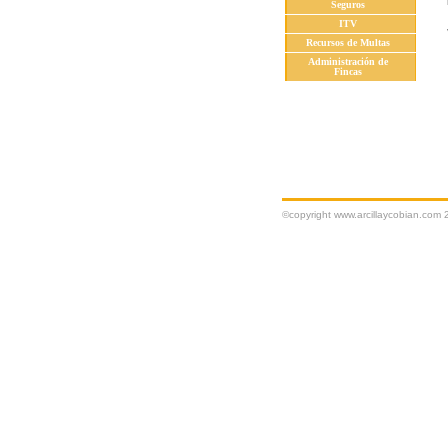
Seguros
ITV
Recursos de Multas
Administración de
Fincas
©copyright www.arcillaycobian.com 