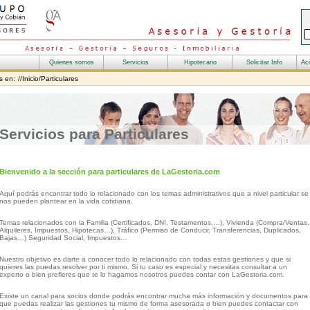
s en:
//Inicio/Particulares
Servicios para Particulares
Bienvenido a la sección para particulares de LaGestoria.com
Aquí podrás encontrar todo lo relacionado con los temas administrativos que a nivel particular se
nos pueden plantear en la vida cotidiana.
Temas relacionados con la Familia (Certificados, DNI, Testamentos,…), Vivienda (Compra/Ventas,
Alquileres, Impuestos, Hipotecas…), Tráfico (Permiso de Conducir, Transferencias, Duplicados,
Bajas…) Seguridad Social, Impuestos…
Nuestro objetivo es darte a conocer todo lo relacionado con todas estas gestiones y que si
quieres las puedas resolver por ti mismo. Si tu caso es especial y necesitas consultar a un
experto o bien prefieres que te lo hagamos nosotros puedes contar con LaGestoria.com.
Existe un canal para socios donde podrás encontrar mucha más información y documentos para
que puedas realizar las gestiones tu mismo de forma asesorada o bien puedes contactar con