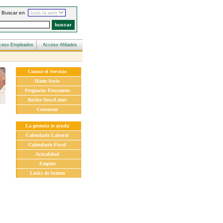
Buscar en
Conoce el Servicio
Hazte Socio
Preguntas Frecuentes
Recibe NewsLetter
Contactar
La gestoria te ayuda
Calendario Laboral
Calendario Fiscal
Actualidad
Empleo
Links de Interes