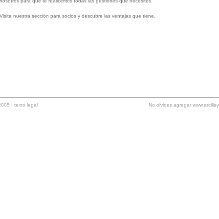
nosotros para que te realicemos todas las gestiones que necesites.
Visita nuestra sección para socios y descubre las ventajas que tiene.
2005 |
texto legal
No olvides agregar www.arcilla