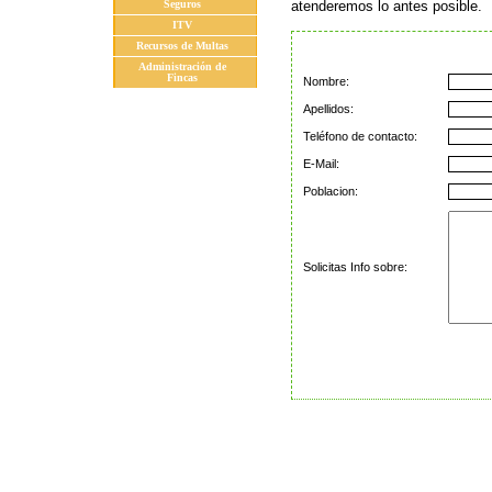
Seguros
atenderemos lo antes posible.
ITV
Recursos de Multas
Administración de
Fincas
Nombre:
Apellidos:
Teléfono de contacto:
E-Mail:
Poblacion:
Solicitas Info sobre: