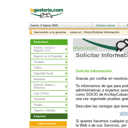
Jueves, 6 Agosto 2026
bienvenido a tu gestoria ,
estas en:
//Inicio/Solicitar Información
Particulares
Familia, Justicia y
Registro Civil
Solicitar Informac
Registro de la Propiedad.
Vivienda
Tráfico
Solicita Información.
Seguridad Social
Gracias por confiar en nosotros
Impuestos
Patentes, Marcas y
Te informamos de que para pode
Dominios
administrativas a expertos ases
Caza y Pesca
como SOCIO de ArcillayCobian.
una vez registrado pruebes grat
Educación
Visados
Descubre las ventajas que tien
Trámites a Medida
VEN
Empresas
Si quieres hacernos cualquier 
Otros Servicios
la Web o de sus Servicios, por f