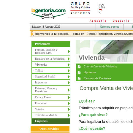
Sábado, 8 Agosto 2026
bienvenido a tu gestoria ,
estas en:
//Inicio/Particulares/Vivienda/Co
Particulares
Familia, Justicia y
Registro Civil
Vivienda
Registro de la Propiedad.
Vivienda
Tráfico
Seguridad Social
Impuestos
Compra Venta de Vivi
Patentes, Marcas y
Dominios
Caza y Pesca
¿Qué es?
Educación
Trámites para adquirir en propie
Visados
¿Para qué sirve?
Trámites a Medida
Empresas
Para legalizar la situación de dic
¿Qué necesito?
Otros Servicios