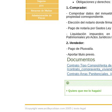
Seguros
Obligaciones y derechos:
ITV
1.-Comprador:
Recursos de Multas
- Comprobar datos del inmueble
Administración de
propiedad correspondiente.
Fincas
- Elección del notario donde firmar
- Pago de notaría por Gastos Ley (
- Liquidación impuestos en
Patrimoniales y/o Actos Jurídico
2.-Vendedor:
- Pago de Plusvalía.
- Aportar titulo previo.
Documentos
Contrato Tipo CompraVenta de
(contrato_compraventa_viviend
Contrato Arras Penitenciales. 
Quiero que me lo hagais!
©copyright www.arcillaycobian.com 2005 |
texto legal