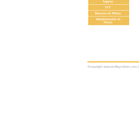
Seguros
ITV
Recursos de Multas
Administración de
Fincas
©copyright www.arcillaycobian.com 