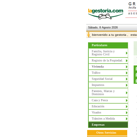
Sábado, 8 Agosto 2026
bienvenido a tu gestoria ,
esta
Particulares
Familia, Justicia y
Registro Civil
Registro de la Propiedad.
Vivienda
Tráfico
Seguridad Social
Impuestos
Patentes, Marcas y
Dominios
Caza y Pesca
Educación
Visados
Trámites a Medida
Empresas
Otros Servicios