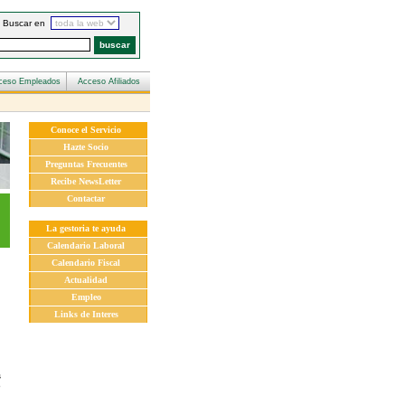
Buscar en
Conoce el Servicio
Hazte Socio
Preguntas Frecuentes
Recibe NewsLetter
Contactar
La gestoria te ayuda
Calendario Laboral
Calendario Fiscal
Actualidad
Empleo
Links de Interes
s
o