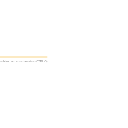
e
ycobian.com a tus favoritos (CTRL-D)