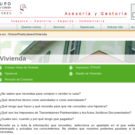
s en:
//Inicio/Particulares/Vivienda
Vivienda
¿No sabes que necesitas para comprar o vender tu casa?
¿Qué derechos tienes como arrendador o como arrendatario?
¿Qué tengo que hacer y qué necesito para que me concedan una hipoteca?
¿Qué son los Impuestos de Transmisiones Patrimoniales y los Actos Jurídicos Documentados?
¿Cuales son, cuando y por qué tengo que pagarlos?
Accede ya a toda la información que necesites, selecciona un apartado en el que esté
interesado y actualiza tus conocimientos. No olvides que nosotros podemos ayudarte si l
necesitas.